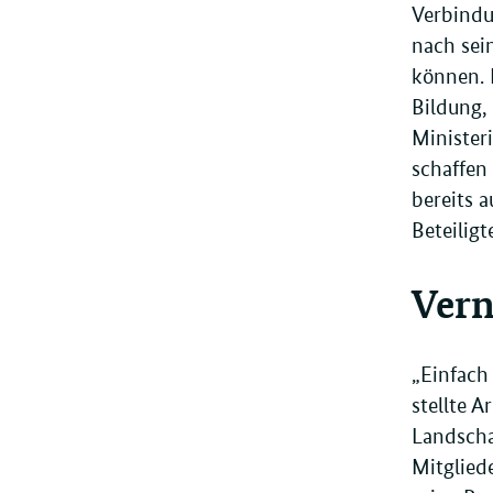
Verbindu
nach sei
können. 
Bildung,
Minister
schaffen
bereits 
Beteilig
Vern
„Einfach
stellte 
Landscha
Mitglied