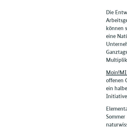
Die Entw
Arbeitsg
können s
eine Nat
Unterneh
Ganztags
Multipli
Moin!M
offenen 
ein halb
Initiati
Elementa
Sommer s
naturwis