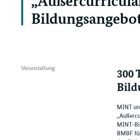
Bildungsangebot
Veranstaltung
300 
Bild
MINT und
„Außercu
MINT-Bil
BMBF für