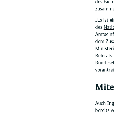
des Fach
zusammen
„Es ist 
des
Nati
Amtseinf
dem Zusa
Minister
Referats
Bundeseb
vorantre
Mite
Auch Ing
bereits 