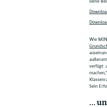
seine Be
Download
Download
Wie MINT
Grundsc
auseinan
außerunt
verfügt:
machen,“
Klassenr
Sein Erf
… un