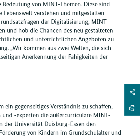
ie Bedeutung von MINT-Themen. Diese sind
te Lebenswelt verstehen und mitgestalten
Grundsatzfragen der Digitalisierung; MINT-
n und hob die Chancen des neu gestalteten
htlichen und unterrichtlichen Angeboten zu
dung. „Wir kommen aus zwei Welten, die sich
lseitigen Anerkennung der Fähigkeiten der
Sei
Soz
Sei
 ein gegenseitiges Verständnis zu schaffen,
Me
tei
und -experten die außercurriculare MINT-
Sei
von der Universität Duisburg-Essen den
Li
dr
Förderung von Kindern im Grundschulalter und