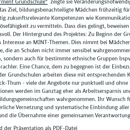
ment Grundschule“
zeigte sie Veränderungsnotwendig
 das Ziel, bildungsbenachteiligte Mädchen frühzeitig 
itig zukunftsrelevante Kompetenzen wie Kommunikation
ösefähigkeit zu vermitteln. Dass dies gelingt, bewei
svoll. Der Hintergrund des Projektes: Zu Beginn der 
s Interesse an MINT-Themen. Dies nimmt bei Mädchen i
ge, die an Schulen nicht immer sensibel wahrgenommen 
 sondern auch für bestimmte ethnische Gruppen bspw
rachler. Eine Chance, dem zu begegnen ist der Einbe
der Grundschulen arbeiten diese mit entsprechenden 
ck-Thum - viele der Angebote nur punktuell und ohne 
ionen werden im Ganztag eher als Arbeitsersparnis u
ildungsgemeinschaften wahrgenommen. Ihr Wunsch für 
erliche Vernetzung und systematische Einbindung alle
und die Übernahme einer gemeinsamen Verantwortung f
 der Präsentation als PDF-Datei