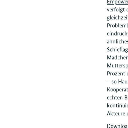
Empower
verfolgt
gleichze
Probleml
eindruck
ähnliche
Schiefla
Mädchen,
Muttersp
Prozent 
– so Hau
Kooperat
echten B
kontinui
Akteure 
Download