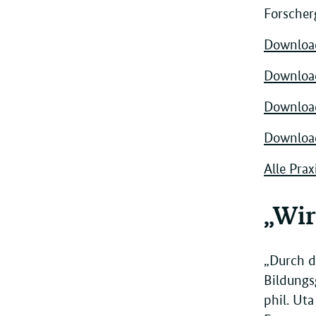
Forscher
Download
Download
Download
Download
Alle Prax
„Wir
„Durch d
Bildungsg
phil. Ut