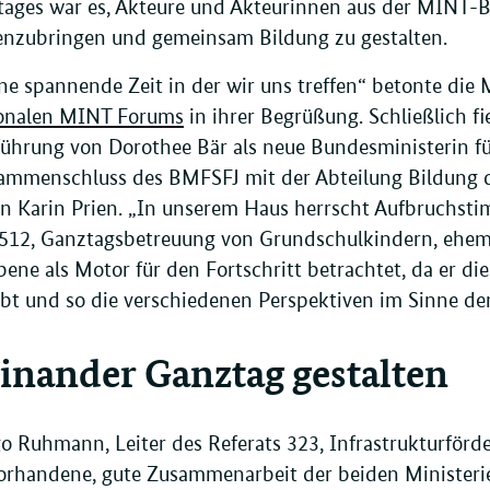
tages war es, Akteure und Akteurinnen aus der MINT-
zubringen und gemeinsam Bildung zu gestalten.
eine spannende Zeit in der wir uns treffen“ betonte die
onalen MINT Forums
in ihrer Begrüßung. Schließlich f
ührung von Dorothee Bär als neue Bundesministerin f
mmenschluss des BMFSFJ mit der Abteilung Bildung d
in Karin Prien. „In unserem Haus herrscht Aufbruchsti
 512, Ganztagsbetreuung von Grundschulkindern, ehem
ene als Motor für den Fortschritt betrachtet, da er d
ibt und so die verschiedenen Perspektiven im Sinne d
inander Ganztag gestalten
o Ruhmann, Leiter des Referats 323, Infrastrukturförd
vorhandene, gute Zusammenarbeit der beiden Ministerie