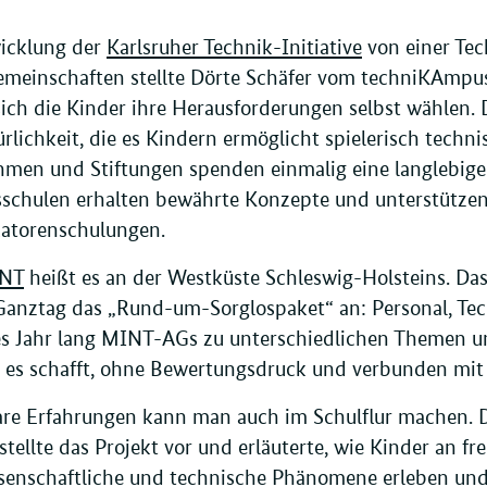
icklung der
Karlsruher Technik-Initiative
von einer Te
emeinschaften stellte Dörte Schäfer vom techniKAmpu
ich die Kinder ihre Herausforderungen selbst wählen.
ürlichkeit, die es Kindern ermöglicht spielerisch tec
men und Stiftungen spenden einmalig eine langlebige 
schulen erhalten bewährte Konzepte und unterstützen
katorenschulungen.
INT
heißt es an der Westküste Schleswig-Holsteins. Da
Ganztag das „Rund-um-Sorglospaket“ an: Personal, Te
es Jahr lang MINT-AGs zu unterschiedlichen Themen um
ve es schafft, ohne Bewertungsdruck und verbunden mit v
re Erfahrungen kann man auch im Schulflur machen. 
tellte das Projekt vor und erläuterte, wie Kinder an f
senschaftliche und technische Phänomene erleben und 