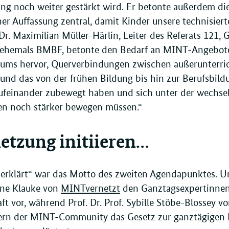
ng noch weiter gestärkt wird. Er betonte außerdem d
ner Auffassung zentral, damit Kinder unsere technisier
Dr. Maximilian Müller-Härlin, Leiter des Referats 121, 
 ehemals BMBF, betonte den Bedarf an MINT-Angebote
iums hervor, Querverbindungen zwischen außerunterric
 und das von der frühen Bildung bis hin zur Berufsbil
aufeinander zubewegt haben und sich unter der wechse
ten noch stärker bewegen müssen.“
etzung initiieren…
 erklärt“ war das Motto des zweiten Agendapunktes. Um
Arne Klauke von
MINTvernetzt
den Ganztagsexpertinnen 
ft vor, während Prof. Dr. Prof. Sybille Stöbe-Blossey 
ern der MINT-Community das Gesetz zur ganztägigen 