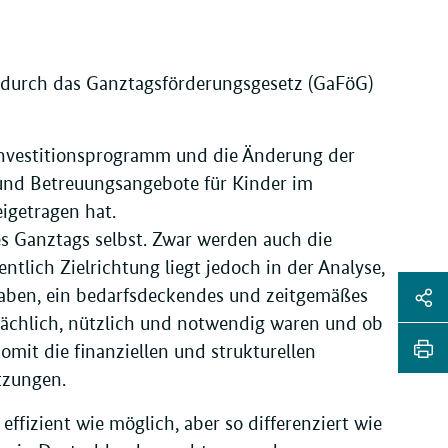
e durch das Ganztagsförderungsgesetz (GaFöG)
Investitionsprogramm und die Änderung der
und Betreuungsangebote für Kinder im
igetragen hat.
s Ganztags selbst. Zwar werden auch die
lich Zielrichtung liegt jedoch in der Analyse,
Sei
haben, ein bedarfsdeckendes und zeitgemäßes
rsächlich, nützlich und notwendig waren und ob
Soz
Sei
omit die finanziellen und strukturellen
Me
tei
etzungen.
Sei
Li
dr
ffizient wie möglich, aber so differenziert wie