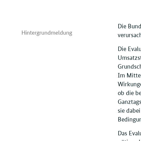
Die Bund
Hintergrundmeldung
verursac
Die Eval
Umsatzst
Grundsch
Im Mitte
Wirkunge
ob die b
Ganztags
sie dabei
Bedingun
Das Evalu