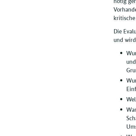
nötig ge
Vorhande
kritisch
Die Eval
und wird
Wur
und
Gru
Wur
Ein
Wel
War
Sch
Ums